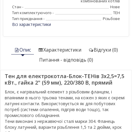
комбінованих котлів
Стан -
Нове
Тип комплектуючого -
ТЕН
Тип приєднання -
Різьбове
Всі характеристики
Опис
Характеристики
Відгуки (0)
Питання - відповідь (0)
Тен для електрокотла-Блок-ТЕНів 3х2,5=7,5
кВт., гайка 2" (59 мм), 220/380 В, прямий
Блок, є нагрівальний елемент з різьбовим фланцем, і
впаяними в нього трьома тенами, на кожен з яких є окремі
латунні контакти. Використовується як для побутових
потреб (системи опалення, підігрів води тощо), так
промислового обладнання.
Тени виконані з нержавіючої сталі марки 304. Фланець
блоку латунний, варіанти різьблення 1,5 та 2 дюйми, крок