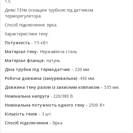
1.5.
Деякі ТЕНи оснащені трубкою під датчиком
терморегулятора.
Спосіб підключення: зірка.
Характеристики тену:
Потужність
- 7.5 кВт
Матеріал тену-
Нержавіюча сталь
Матеріал фланця-
латунь
Діна трубки під термодатчик
– 220 мм.
Робоча довжина (занурювальна)
-430 мм.
Довжина тену разом із захисним ковпаком
– 535 мм.
Номінальна напруга
- 220/380 В
Номінальна потужність одного тену -
2500 Вт
Кількість тенів
– 3 шт.
Спосіб підключення -
Зірка