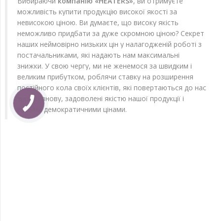
Вибираючи
компанію «HEATERS»
, ви отримуєте
можливість купити продукцію високої якості за
невисокою ціною. Ви думаєте, що високу якість
неможливо придбати за дуже скромною ціною? Секрет
наших неймовірно низьких цін у налагодженій роботі з
постачальниками, які надають нам максимальні
знижки. У свою чергу, ми не женемося за швидким і
великим прибутком, роблячи ставку на розширення
постійного кола своїх клієнтів, які повертаються до нас
знову і знову, задоволені якістю нашої продукції і
вельми демократичними цінами.