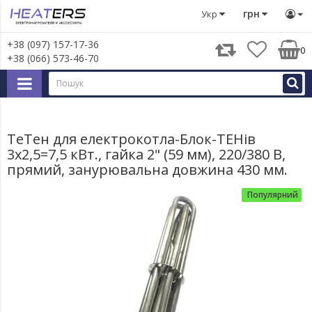
Тени
Блок тени
Тен для електрокотла, Блок-Тенів 3х2,
грн
Укр
+38 (097) 157-17-36
0
+38 (066) 573-46-70
ТеТен для електрокотла-Блок-ТЕНів
3х2,5=7,5 кВт., гайка 2" (59 мм), 220/380 В,
прямий, занурювальна довжина 430 мм.
Популярний