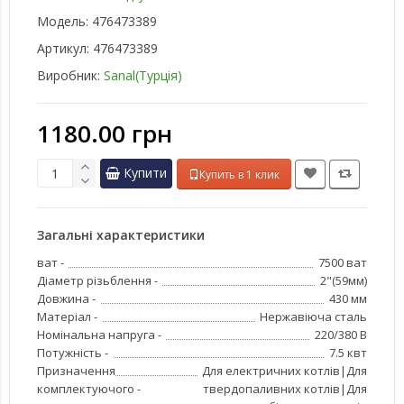
Модель:
476473389
Артикул:
476473389
Виробник:
Sanal(Турція)
1180.00 грн
Купити
Купить в 1 клик
Загальні характеристики
ват -
7500 ват
Діаметр різьблення -
2"(59мм)
Довжина -
430 мм
Матеріал -
Нержавіюча сталь
Номінальна напруга -
220/380 В
Потужність -
7.5 квт
Призначення
Для електричних котлів|Для
комплектуючого -
твердопаливних котлів|Для