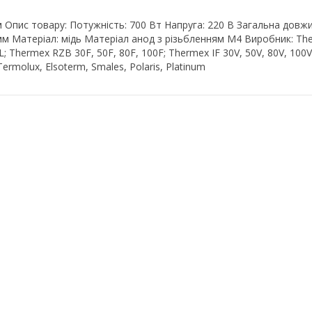
пис товару: Потужність: 700 Вт Напруга: 220 В Загальна довжина:
мм Матеріал: мідь Матеріал анод з різьбленням М4 Виробник: The
 Thermex RZB 30F, 50F, 80F, 100F; Thermex IF 30V, 50V, 80V, 100
Termolux, Elsoterm, Smales, Polaris, Platinum