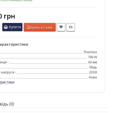
0 грн
Купити
Купить в 1 клик
характеристики
Thermex
700 W
нця -
63 мм
Мідь
 напруга -
220 В
Нове
еристики
ідь (0)