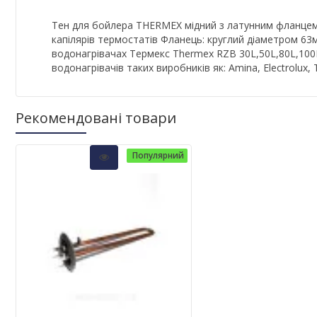
Тен для бойлера THERMEX мідний з латунним фланцем О
капілярів термостатів Фланець: круглий діаметром 63
водонагрівачах Термекс Thermex RZB 30L,50L,80L,100L;
водонагрівачів таких виробників як: Amina, Electrolux, 
Рекомендовані товари
Популярний