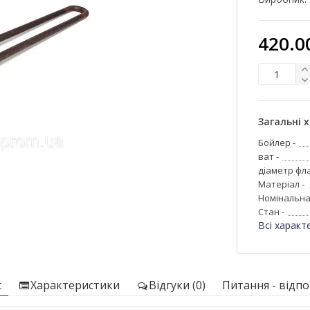
420.0
Загальні 
Бойлер -
ват -
діаметр фла
Матеріал -
Номінальна
Стан -
Всі характ
с
Характеристики
Відгуки (0)
Питання - відпов