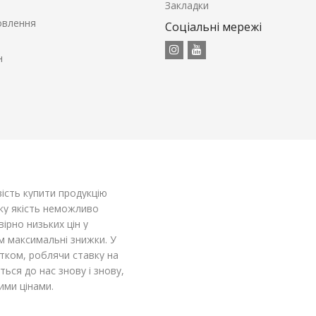
Закладки
овлення
Соціальні мережі
н
ість купити продукцію
оку якість неможливо
рно низьких цін у
м максимальні знижки. У
тком, роблячи ставку на
ться до нас знову і знову,
ими цінами.