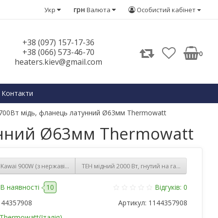
грн
Укр
Валюта
Особистий кабінет
+38 (097) 157-17-36
+38 (066) 573-46-70
0
heaters.kiev@gmail.com
Контакти
700Вт мідь, фланець латунний Ø63мм Thermowatt
унний Ø63мм Thermowatt
Kawai 900W (з нержавіючої сталі) для бойлерів Gorenje, Electrolux, Termal, 
ТЕН мідний 2000 Вт, гнутий на гайці G 1¼ (42 мм
В наявності
10
Відгуків: 0
144357908
Артикул:
1144357908
Thermowatt(Італія)