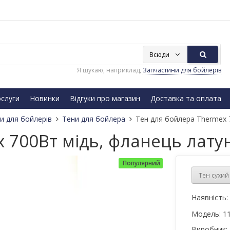
Всюди
Я шукаю, наприклад,
Запчастини для бойлерів
слуги
Новинки
Відгуки про магазин
Доставка та оплата
и для бойлерів
Тени для бойлера
Тен для бойлера Thermex 
x 700Вт мідь, фланець лат
Популярний
Тен сухий 
Наявність:
Модель:
1
Виробник: