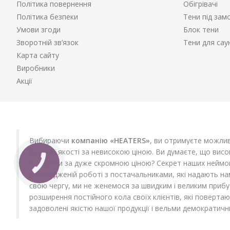
Політика повернення
Обігрівачі
Політика безпеки
Тени під зам
Умови згоди
Блок тени
Зворотній зв’язок
Тени для сау
Карта сайту
Виробники
Акції
Вибираючи
компанію «HEATERS»
, ви отримуєте можлив
високої якості за невисокою ціною. Ви думаєте, що вис
придбати за дуже скромною ціною? Секрет наших неймові
КНОПКА
ЗВ'ЯЗКУ
налагодженій роботі з постачальниками, які надають на
свою чергу, ми не женемося за швидким і великим прибу
розширення постійного кола своїх клієнтів, які повертаю
задоволені якістю нашої продукції і вельми демократичн