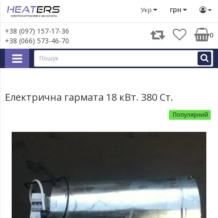
Обігрівачі
Електричні, газові гармати для обігріву примі
грн
Укр
+38 (097) 157-17-36
0
+38 (066) 573-46-70
Електрична гармата 18 кВт. 380 Ст.
Популярний