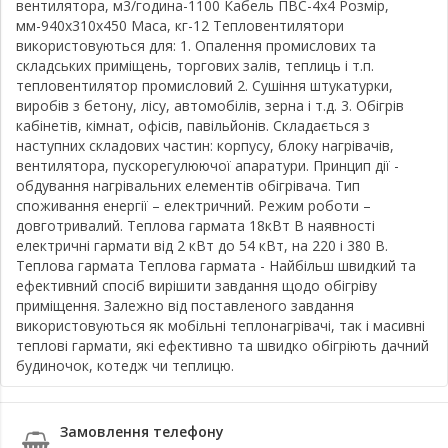
вентилятора, м3/година-1100 Кабель ПВС-4х4 Розмір,
мм-940х310х450 Маса, кг-12 Тепловентилятори
використовуються для: 1. Опалення промислових та
складських приміщень, торгових залів, теплиць і т.п.
тепловентилятор промисловий 2. Сушіння штукатурки,
виробів з бетону, лісу, автомобілів, зерна і т.д. 3. Обігрів
кабінетів, кімнат, офісів, павільйонів. Складається з
наступних складових частин: корпусу, блоку нагрівачів,
вентилятора, пускорегулюючої апаратури. Принцип дії -
обдування нагрівальних елементів обігрівача. Тип
споживання енергії – електричний. Режим роботи –
довготривалий. Теплова гармата 18кВт В наявності
електричні гармати від 2 кВт до 54 кВт, на 220 і 380 В.
Теплова гармата Теплова гармата - Найбільш швидкий та
ефективний спосіб вирішити завдання щодо обігріву
приміщення. Залежно від поставленого завдання
використовуються як мобільні теплонагрівачі, так і масивні
теплові гармати, які ефективно та швидко обігріють дачний
будиночок, котедж чи теплицю.
Замовлення телефону