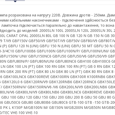
мпа розрахована на напругу 220В. Довжина дротів - 250мм. Діам
ичними кабельними наконечниками - підключення здійснюється бе
и лампочка підключається паралельно до навантаження, то вона
у. Підходить до моделей: 2000SLN 100L 2000SLN 120L 2000SLN 30
50L CARAT OPAL 2000SLN 80L GB 100 N GB 120 N GB 150 N GB 3
9 T/V9 GBF150V GBF50/V9 GBF50T/V9 GBF50V GBF80/V9 GBF80T/V
 (P) GBFU 120 N (UNI) GBFU 150 N (UNI) GBFU 50 MT GBFU 50 N 
0-3/4C10 GBFU100B6 GBFU100N GBFU100N/P/ GBFU100N/UNI/ G
GBFU150N/ UNI/ GBFU150NC6 GBFU50 GBFU50/V6 GBFU50/V9 GB
80N GBFU80N/P/ GBFU80N/UNI GBFU80NC6 GBH100 GBH100C6 G
 GBK 100 LN (PT) GBK 100 RN GBK 100 RN (PT) GB 0 RN GBK 120
0 RN GBK 200 RN (PT) GBK 80 LN GBK 80 LN (PT) GBK 80 RN GBK
B6 GBK100LNC6 GBK100REVE GBK100RN GBK100R K100RNB6 GBK
6 GBK120L0 6 GBK120RN/V9 GBK120RNB6 GBK120RNC6 GBK150LE
/ GBK150RN/V/ GBK150RN/V6 /V6 GBK200LN/V9 GBK200LNB6 GB
80LN/V6 GBK80LN/V9 GBK80LNB6 GBK80LNC6 GBK80REVE GBK8
 GBU 100 GBU 120 GBU 150 GBU 200 GBU 200 B GBU 50 GBU 80
 GBU50C6 GBU80 GBU80B6 GBU80C6 GTB-100 GTB -150 GTB-200 
120 PK L K150P M/GB100N M/ GB150N M/GB200N M/GB50N M/GB8
/TEC VHE-100 VHE-10