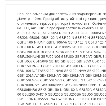
Неонова лампочка для електричних водонагрівачів. Ла
діаметр - 10мм. Провід обтиснутий на кінцях циліндр
стрижневого терморегулятора (термостата). Оскільк
на ТЕНі, але ніяк не про працездатність самого ТЕН
AC80 CARAT OPAL 2000SLN 30L CARAT OPAL 2000SLN 
GB50N GB80N GBF 120 N GBF 50 N GBF 80 N GBF100/V
GBFU 100 N (UNI) GBFU 100/V6 GBFU 120 N GBFU 120 N
GBFU 80 N GBFU100 GBFU100/V6 GBFU100/V9 GBFU10
GBFU150-3/4C10 GBFU150B6 GBFU150N GBFU150N/P 
GBFU50N/UNI GBFU50NC6 GBFU80 GBFU80/V6 GBFU8 
GBH50C6 GBH50V9 GBH80 GBH80C6 GBH80V9 GBK 100 LN
GBK 150 RN (PT) GBK 200 LN GBK 200 LN (PT) GBK 20
GBK100LN/PT/GBK100LN/V6 GBK100LN/V9 GBK100LN
GBK120LN/V/ GBK120LN/V6 GBK120LN/V9 GBK120LNB
GBK150LN/V6 GBK150LN/V9 GBK150L5 N GBK150RN/PT
GBK200RN/V6 GBK200RN/V9 GBK200RNB6K LN/PT GBK
GBK80RNB6 GBK8 GBL 50 N GBL 80 N GBL50N GBL80N
00 GBU200-3/4C10 GBU200B GBU200B6 GBU50 GBU50B6
HWS30.3NA HWS50.3NA HWS80.3NA K 080 PK 120 PK 
TGB150/TEC TGB200/TEC TGB30/TEC TGB50/TEC TGB80