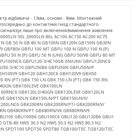
етр відбивача - 13мм, основи - 8мм. Монтажний
зпосередньо до контактних гнізд стандартного
 сигналізує лише про включення/вимкнення живлення
L 2000SLN 50L 2000SLN 80L AC100 AC150 AC200 AC75
0 N GB 50 N GB 80 N GB100N GB120N GB150N GB30N
9 GBF80V GBFU 100 MT GBFU 100 N GBFU 100 N (P)
GBFU 50 N (P) GBFU 50 N (UNI) GBFU 50/V6 GBFU 80 MT
BFU100NC6 GBFU120-3/4C10GB 0N/UNI/ GBFU120NC6
FU50-3/4C10 GBFU50B6 GBFU50N GBFU50N/P
BH100V9 GBH120 GBH120C6 GBH120V9 GBH50
 RN (PT) GBK 150 LN GBK 150 LN (PT) GBK 150 RN
 8 4GGN GBK100LEVE GBK100LN
100RNC6 GBK120L3/4GGN GBK120LEVE GBK120LN
VE GBK150LN GBK150LN/PT GBK150LN/V/
K200LNC6 GBK200RN GBK200RN/PT/ GBK200RN/V/
0RN GBK80RN/PT GBK80RN/V6 GBK80RN/V9
 GBU100 GBU100B6 GBU100C6 GBU120 GBU120B6 GBU1
GTB-80 HWS 30.3 N2 HWS 50.3 N2 HWS 80.3 N2
0N SPDT100 SPDT50 SPDT80 TGB100/TEC TGB120/TEC