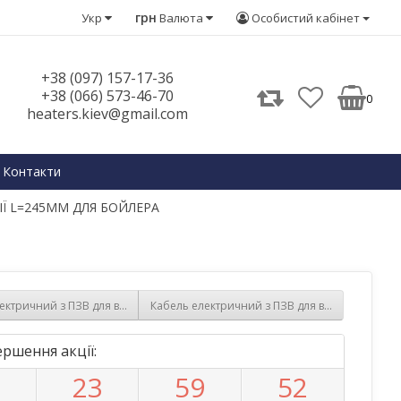
грн
Укр
Валюта
Особистий кабінет
+38 (097) 157-17-36
+38 (066) 573-46-70
0
heaters.kiev@gmail.com
Контакти
Ї L=245MM ДЛЯ БОЙЛЕРА
ектричний з ПЗВ для водонагрівача Арістон (Ariston) 65151728
Кабель електричний з ПЗВ для водонагрівача А
ршення акції:
9
2
3
5
9
5
2