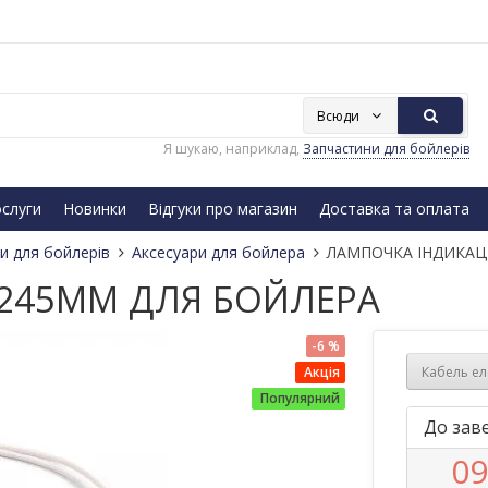
Всюди
Я шукаю, наприклад,
Запчастини для бойлерів
слуги
Новинки
Відгуки про магазин
Доставка та оплата
и для бойлерів
Аксесуари для бойлера
ЛАМПОЧКА ІНДИКАЦІ
=245MM ДЛЯ БОЙЛЕРА
-6 %
Кабель ел
Акція
Популярний
До заве
0