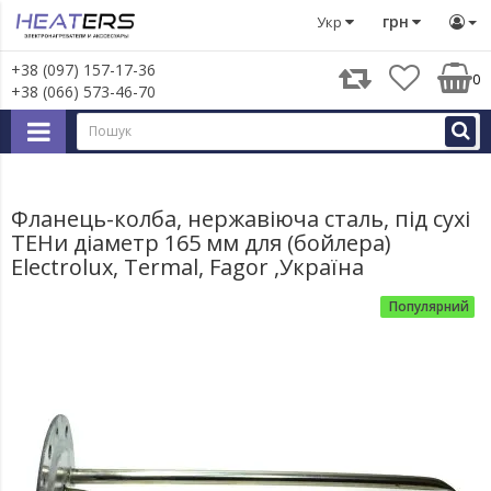
Запчастини для великої побутової техніки
Запчастини д
грн
Укр
+38 (097) 157-17-36
0
+38 (066) 573-46-70
Фланець-колба, нержавіюча сталь, під сухі
ТЕНи діаметр 165 мм для (бойлера)
Electrolux, Termal, Fagor ,Україна
Популярний