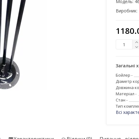
Модель:
4
Виробник:
1180.
Загальні 
Бойлер -
Діаметр кор
Довжина ко
Матеріал -
Стан -
Тип компле
Всі характ