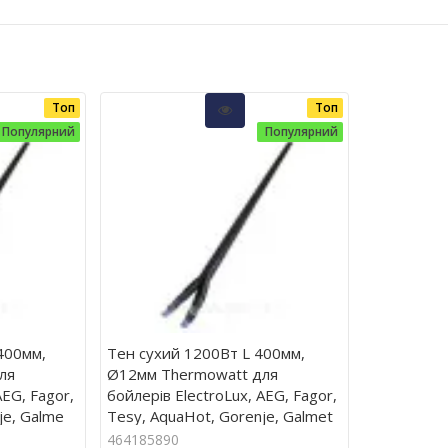
Топ
Топ
Популярний
Популярний
400мм,
Тен сухий 1200Вт L 400мм,
ля
Ø12мм Thermowatt для
AEG, Fagor,
бойлерів ElectroLux, AEG, Fagor,
je, Galme
Tesy, AquaHot, Gorenje, Galmet
464185890