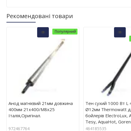
Рекомендовані товари
Популярний
Анод магнієвий 21мм довжина
Тен сухий 1000 Вт L 
400мм 21х400/М8х25
Ø12мм Thermowatt д
Італія,Оригінал.
бойлерів ElectroLux, 
Tesy, AquaHot, Goren
972467764
464185535