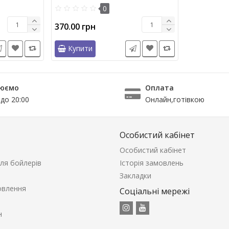
0
370.00 грн
Купити
юємо
Оплата
 до 20:00
Онлайн,готівкою
Особистий кабінет
Особистий кабінет
ля бойлерів
Історія замовлень
Закладки
овлення
Соціальні мережі
н