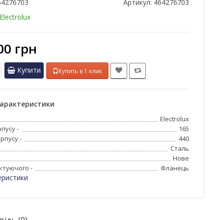
64276703
Артикул:
464276703
Electrolux
00 грн
Купити
Купить в 1 клик
характеристики
Electrolux
пусу -
165
рпусу -
440
Сталь
Нове
ктуючого -
Фланець
еристики