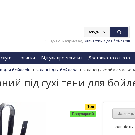
Всюди
Я шукаю, наприклад,
Запчастини для бойлерів
слуги
Новинки
Відгуки про магазин
Доставка та оплата
и для бойлерів
Фланці для бойлера
Фланець-колба емальовани
й під сухі тени для бойлер
Топ
Фланець-к
Популярний
Наявність: