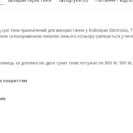
с
Характеристики
Відгуки (0)
Питання - відпов
сухі тени призначений для використання у бойлерах Electrolux, T
ною склокерамічною емаллю синього кольору (запікається у печі)
фланець за допомогою двох сухих тенів потужністю 800 W, 900 W
м покриттям
мм.