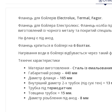
Опи
Фланець для бойлерів
Electrolux, Termal, Fagor.
Фланець для бойлера Електролюкс. Фланець-колба під 
виготовлений із чорного металу та покритий спеціаль
На фланці є під анод.
Фланець кріпиться в бойлері на
6 болтах.
Нагрівання води в бойлері відбувається через такий 
Технічні характеристики
Матеріал виготовлення -
Сталь із емальовани
Габаритний розмір –
440 мм
Діаметр фланця –
165 мм
Внутрішній діаметр 2-х трубок (під сухі тен) =
13 
Трубка під
термодатчик
Товщина трубок =
15 мм.
Діаметр різьблення під анод -
8 мм