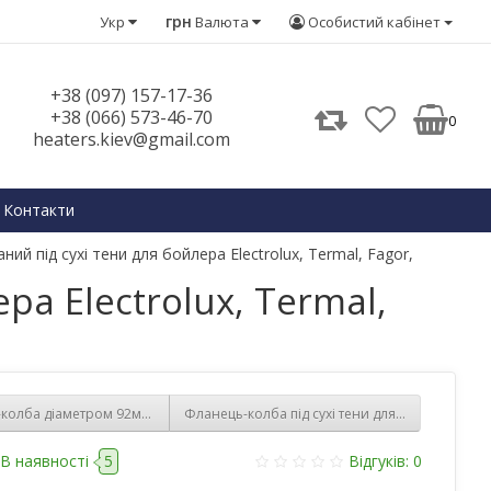
грн
Укр
Валюта
Особистий кабінет
+38 (097) 157-17-36
+38 (066) 573-46-70
0
heaters.kiev@gmail.com
Контакти
й під сухі тени для бойлера Electrolux, Termal, Fagor,
а Electrolux, Termal,
олба діаметром 92мм, довжина -370 мм для сухих тінів на бойлер Електрол
Фланець-колба під сухі тени для бойлера Gore
В наявності
5
Відгуків: 0