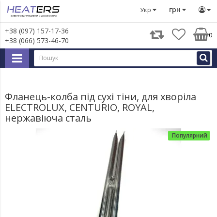
Запчастини для великої побутової техніки
Фланець-колб
грн
Укр
+38 (097) 157-17-36
0
+38 (066) 573-46-70
Фланець-колба під сухі тіни, для хворіла
ELECTROLUX, CENTURIO, ROYAL,
нержавіюча сталь
Популярний