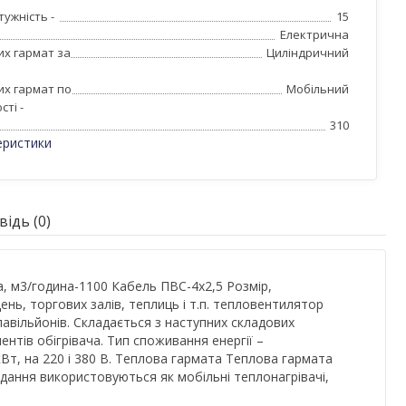
ужність -
15
Електрична
их гармат за
Циліндричний
их гармат по
Мобільний
ті -
310
еристики
ідь (0)
а, м3/година-1100 Кабель ПВС-4х2,5 Розмір,
ь, торгових залів, теплиць і т.п. тепловентилятор
, павільйонів. Складається з наступних складових
ентів обігрівача. Тип споживання енергії –
Вт, на 220 і 380 В. Теплова гармата Теплова гармата
дання використовуються як мобільні теплонагрівачі,