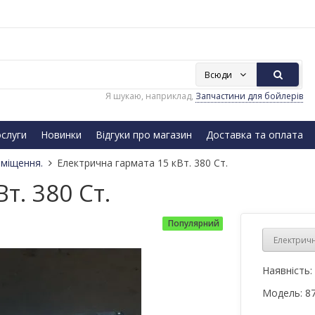
Всюди
Я шукаю, наприклад,
Запчастини для бойлерів
слуги
Новинки
Відгуки про магазин
Доставка та оплата
иміщення.
Електрична гармата 15 кВт. 380 Ст.
т. 380 Ст.
Популярний
Електричн
Наявність:
Модель:
8