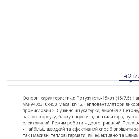
Опи
Основні характеристики: Потужність-15квт (15/7,5) Н
мм-940х310х450 Маса, кг-12 Тепловентилятори викорис
промисловий 2. Сушіння штукатурки, виробів з бетону, лі
частин: корпусу, блоку нагрівачів, вентилятора, пуско
електричний. Режим роботи – довготривалий. Теплова 
- Найбільш швидкий та ефективний спосіб вирішити за
так і масивні теплові гармати, які ефективно та швид