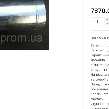
7370.
Загальні 
Вага -
Висота -
Гарантійний
Довжина -
Кількість н
елементів -
Нагрівальн
теплової га
Продуктивн
споживана 
Спосіб нагр
гармати -
Ступінчаст
потужності 