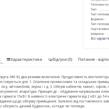
Теплова пот
Тип -
Тип теплов
формою -
Тип теплов
портативнос
Ширина -
Всі характ
с
Характеристики
Відгуки (0)
Питання - відпов
апруга-380 В) два режими включення. Продуктивність вентилятор
товуються для: 1. Опалення промислових та складських приміщен
су, автомобілів, зерна і т.д. 3. Обігрів кабінетів, кімнат, офісів
регулюючої апаратури. Принцип дії - обдування нагрівальних елем
гармата 15кВт В наявності електричні гармати від 2 кВт до 54 к
вдання щодо обігріву приміщення. Залежно від поставленого зав
ко обігріють дачний будиночок, котедж чи теплицю.