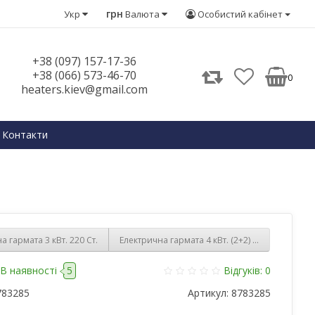
грн
Укр
Валюта
Особистий кабінет
+38 (097) 157-17-36
+38 (066) 573-46-70
0
heaters.kiev@gmail.com
Контакти
а гармата 3 кВт. 220 Ст.
Електрична гармата 4 кВт. (2+2) 220 Ст.
В наявності
5
Відгуків: 0
783285
Артикул:
8783285