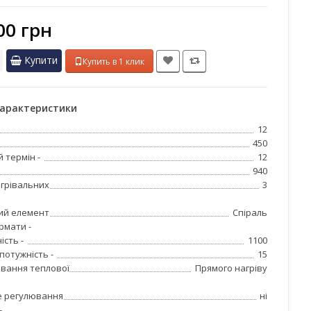
00 грн
Купити
Купить в 1 клик
характеристики
12
450
 термін -
12
940
агрівальних
3
ий елемент
Спіраль
рмати -
ість -
1100
потужність -
15
івання теплової
Прямого нагріву
е регулювання
ні
-