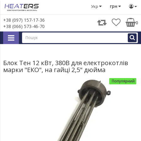
Тени
Блок тени
Блок Тен 12 кВт, 380В для електрокот
грн
Укр
+38 (097) 157-17-36
0
+38 (066) 573-46-70
Блок Тен 12 кВт, 380В для електрокотлів
марки "ЕКО", на гайці 2,5" дюйма
Популярний