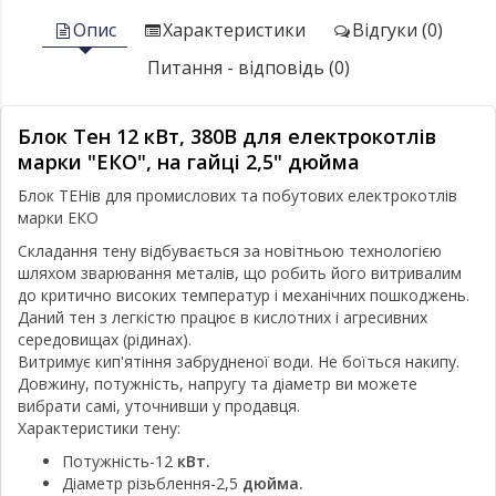
Опис
Характеристики
Відгуки (0)
Питання - відповідь (0)
Блок Тен 12 кВт, 380В для електрокотлів
марки "ЕКО", на гайці 2,5" дюйма
Блок ТЕНів для промислових та побутових електрокотлів
марки ЕКО
Складання тену відбувається за новітньою технологією
шляхом зварювання металів, що робить його витривалим
до критично високих температур і механічних пошкоджень.
Даний тен з легкістю працює в кислотних і агресивних
середовищах (рідинах).
Витримує кип'ятіння забрудненої води. Не боїться накипу.
Довжину, потужність, напругу та діаметр ви можете
вибрати самі, уточнивши у продавця.
Характеристики тену:
Потужність-12
кВт.
Діаметр різьблення-2,5
дюйма.