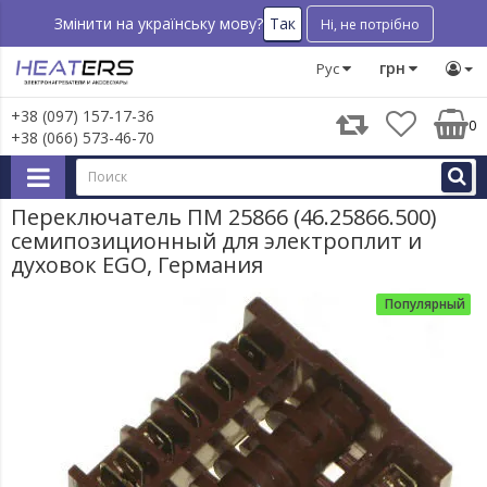
Запчасти для крупной бытовой техники
Запчасти для пл
Так
Змінити на українську мову?
Ні, не потрібно
грн
Рус
+38 (097) 157-17-36
0
+38 (066) 573-46-70
Переключатель ПМ 25866 (46.25866.500)
семипозиционный для электроплит и
духовок EGO, Германия
Популярный