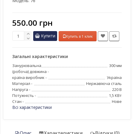
Модель:
76
550.00 грн
Купити
Купить в 1 клик
Загальні характеристики
Занурювальна
300 мм
(робоча) довжина -
країна виробник -
Україна
Матеріал -
Нержавіюча сталь
Напруга -
220 В
Потужність -
1,5 КВт
Стан -
Нове
Всі характеристики
Опис
Характеристики
Відгуки (0)