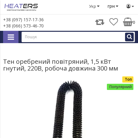
Тени
Тен оребрений повітряний, 1,5 кВт гнутий, 220В,
грн
Укр
+38 (097) 157-17-36
0
+38 (066) 573-46-70
Тен оребрений повітряний, 1,5 кВт
гнутий, 220В, робоча довжина 300 мм
Топ
Популярний