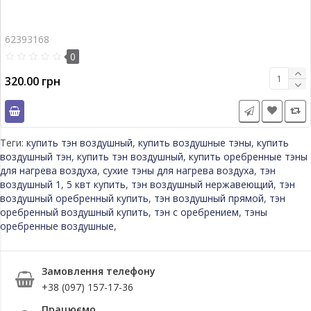
62393168
0
320.00 грн
Теги:
купить тэн воздушный
,
купить воздушные тэны
,
купить
воздушный тэн
,
купить тэн воздушный
,
купить оребренные тэны
для нагрева воздуха
,
сухие тэны для нагрева воздуха
,
тэн
воздушный 1
,
5 квт купить
,
тэн воздушный нержавеющий
,
тэн
воздушный оребренный купить
,
тэн воздушный прямой
,
тэн
оребренный воздушный купить
,
тэн с оребрением
,
тэны
оребренные воздушные
,
Замовлення телефону
+38 (097) 157-17-36
Працюємо