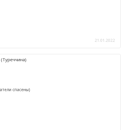
21.01.2022
м (Туреччина)
атели спасены)